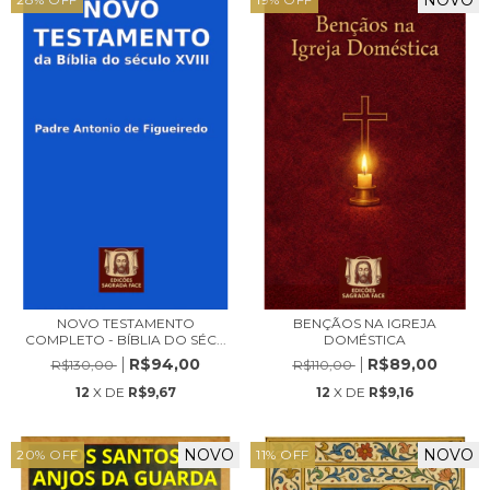
NOVO TESTAMENTO
BENÇÃOS NA IGREJA
COMPLETO - BÍBLIA DO SÉC...
DOMÉSTICA
R$94,00
R$89,00
R$130,00
R$110,00
12
X DE
R$9,67
12
X DE
R$9,16
NOVO
NOVO
20
%
OFF
11
%
OFF