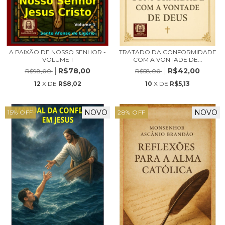
A PAIXÃO DE NOSSO SENHOR -
TRATADO DA CONFORMIDADE
VOLUME 1
COM A VONTADE DE...
R$78,00
R$42,00
R$98,00
R$58,00
12
X DE
R$8,02
10
X DE
R$5,13
NOVO
NOVO
15
%
OFF
28
%
OFF