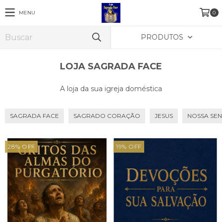
MENU
0
PRODUTOS
LOJA SAGRADA FACE
A loja da sua igreja doméstica
SAGRADA FACE
SAGRADO CORAÇÃO
JESUS
NOSSA SE
28
%
OFF
19
%
OFF