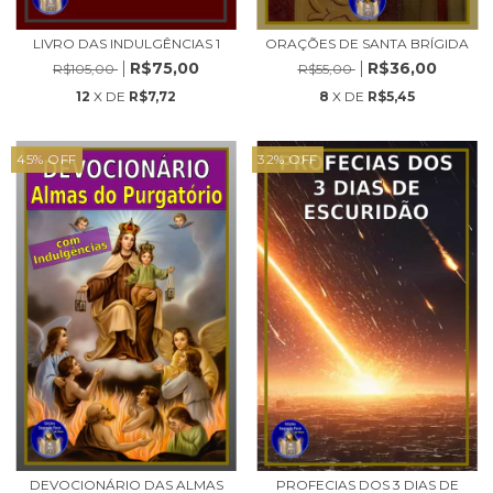
LIVRO DAS INDULGÊNCIAS 1
ORAÇÕES DE SANTA BRÍGIDA
R$75,00
R$36,00
R$105,00
R$55,00
12
X DE
R$7,72
8
X DE
R$5,45
45
%
OFF
32
%
OFF
DEVOCIONÁRIO DAS ALMAS
PROFECIAS DOS 3 DIAS DE