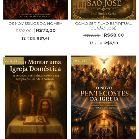
OS NOVÍSSIMOS DO HOMEM
COMO SER FILHO ESPIRITUAL
DE SÃO JOSÉ
R$72,00
R$92,00
R$68,00
R$89,00
12
X DE
R$7,41
12
X DE
R$6,99
24
%
OFF
28
%
OFF