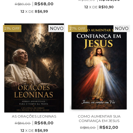
R$68,00
R$89,00
12
X DE
R$10,90
12
X DE
R$6,99
NOVO
NOVO
21
%
OFF
27
%
OFF
AS ORAÇÕES LEONINAS
COMO AUMENTAR SUA
CONFIANÇA EM JESUS
R$68,00
R$86,00
R$62,00
R$85,00
12
X DE
R$6,99