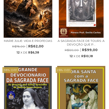
MARIE JULIE: VIDA E PROFECIAS
A SAGRADA FACE DE TOURS: A
DEVOÇÃO QUE P...
R$62,00
R$78,00
R$99,00
R$120,00
12
X DE
R$6,38
12
X DE
R$10,18
38
%
OFF
26
%
OFF