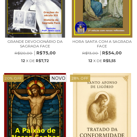
GRANDE DEVOCIONÁRIO DA
HORA SANTA COM A SAGRADA
SAGRADA FACE
FACE
R$75,00
R$54,00
R$120,00
R$73,00
12
X DE
R$7,72
12
X DE
R$5,55
NOVO
20
%
OFF
28
%
OFF