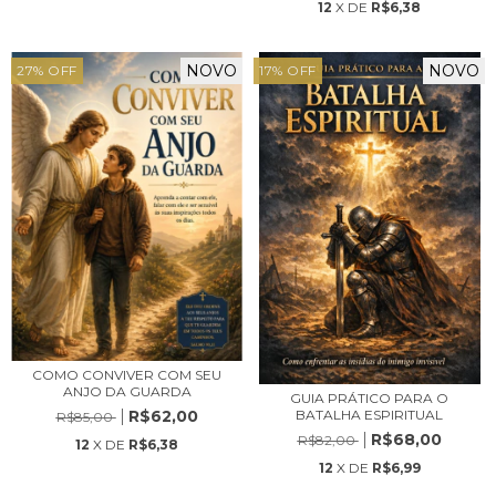
12
X DE
R$6,38
NOVO
NOVO
27
%
OFF
17
%
OFF
COMO CONVIVER COM SEU
ANJO DA GUARDA
GUIA PRÁTICO PARA O
BATALHA ESPIRITUAL
R$62,00
R$85,00
R$68,00
R$82,00
12
X DE
R$6,38
12
X DE
R$6,99