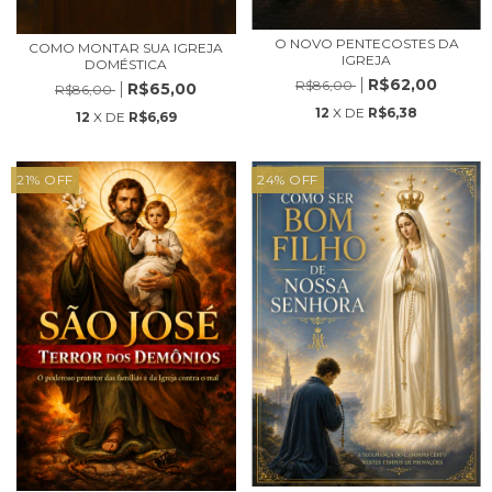
O NOVO PENTECOSTES DA
COMO MONTAR SUA IGREJA
IGREJA
DOMÉSTICA
R$62,00
R$86,00
R$65,00
R$86,00
12
X DE
R$6,38
12
X DE
R$6,69
21
%
OFF
24
%
OFF