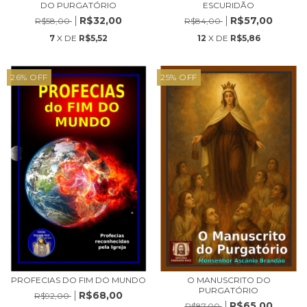
DO PURGATÓRIO
ESCURIDÃO
R$32,00
R$57,00
R$58,00
R$84,00
7
X DE
R$5,52
12
X DE
R$5,86
26
%
OFF
25
%
OFF
PROFECIAS DO FIM DO MUNDO
O MANUSCRITO DO
PURGATÓRIO
R$68,00
R$92,00
R$65,00
R$87,00