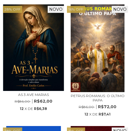
NOVO
NOVO
28
%
OFF
16
%
OFF
AS 3 AVE MARIAS
PETRUS ROMANUS: O ÚLTIMO
PAPA
R$62,00
R$86,00
R$72,00
R$86,00
12
X DE
R$6,38
12
X DE
R$7,41
NOVO
28
%
OFF
19
%
OFF