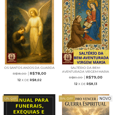
OS SANTOS ANJOS DA GUARDA
SALTÉRIO DA BEM-
AVENTURADA VIRGEM MARIA
R$78,00
R$98,00
R$79,00
R$89,00
12
X DE
R$8,02
12
X DE
R$8,13
NOVO
12
%
OFF
19
%
OFF