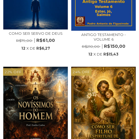
COMO SER SERVO DE DEUS
ANTIGO TESTAMENTO -
VOLUME 6
R$61,00
R$79,00
R$150,00
R$210,00
12
X DE
R$6,27
12
X DE
R$15,43
22
%
OFF
24
%
OFF