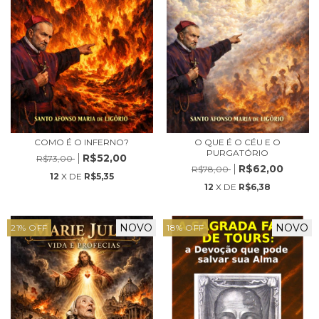
COMO É O INFERNO?
O QUE É O CÉU E O
PURGATÓRIO
R$52,00
R$73,00
R$62,00
R$78,00
12
X DE
R$5,35
12
X DE
R$6,38
NOVO
NOVO
21
%
OFF
18
%
OFF