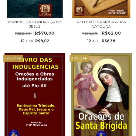
MANUAL DA CONFIANÇA EM
REFLEXÕES PARA A ALMA
JESUS
CATÓLICA
R$78,00
R$62,00
R$92,00
R$86,00
12
X DE
R$8,02
12
X DE
R$6,38
29
%
OFF
35
%
OFF