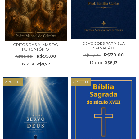
DEVOÇÕES PARA SUA
GRITOS DAS ALMAS DO
SALVAÇÃO
PURGATÓRIO
R$79,00
R$98,00
R$95,00
R$132,00
12
X DE
R$8,13
12
X DE
R$9,77
23
%
OFF
29
%
OFF