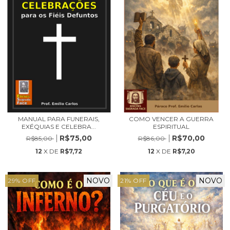
MANUAL PARA FUNERAIS,
COMO VENCER A GUERRA
EXÉQUIAS E CELEBRA...
ESPIRITUAL
R$75,00
R$70,00
R$85,00
R$86,00
12
X DE
R$7,72
12
X DE
R$7,20
NOVO
NOVO
29
%
OFF
21
%
OFF