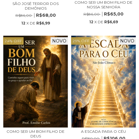
COMO SER UM BOM FILHO DE
SÃO JOSÉ TERROR DOS
NOSSA SENHORA
DEMÔNIOS
R$65,00
R$86,00
R$68,00
R$86,00
12
X DE
R$6,69
12
X DE
R$6,99
NOVO
NOVO
24
%
OFF
29
%
OFF
COMO SER UM BOM FILHO DE
A ESCADA PARA O CÉU
DEUS
R$106,00
R$150,00