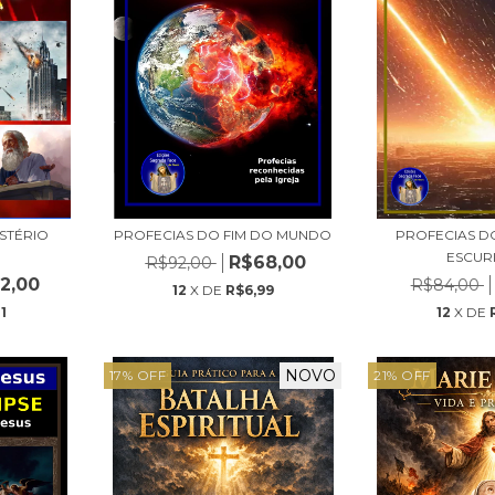
ISTÉRIO
PROFECIAS DO FIM DO MUNDO
PROFECIAS DO
ESCUR
R$68,00
R$92,00
2,00
R$84,00
12
X DE
R$6,99
1
12
X DE
NOVO
17
%
OFF
21
%
OFF