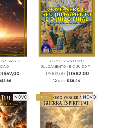
S 3 DIAS DE
COMO SERÁ O SEU
IDÃO
JULGAMENTO - E O JUÍZO F...
R$57,00
R$82,00
R$102,00
R$5,86
12
X DE
R$8,44
NOVO
NOVO
19
%
OFF