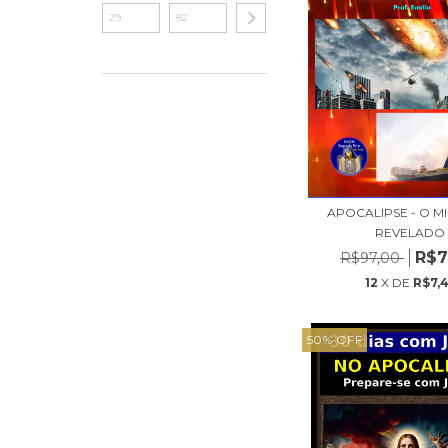
APOCALIPSE - O M
REVELADO
R$7
R$97,00
12
X DE
R$7,4
50
%
OFF