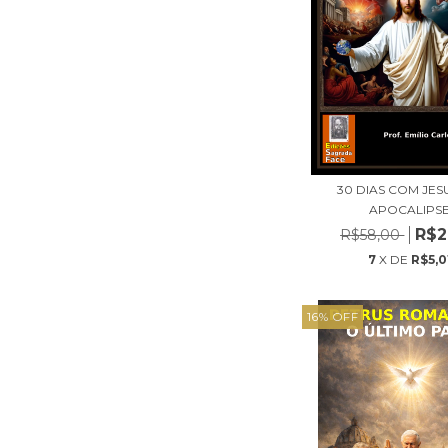
30 DIAS COM JES
APOCALIPS
R$2
R$58,00
7
X DE
R$5,0
16
%
OFF