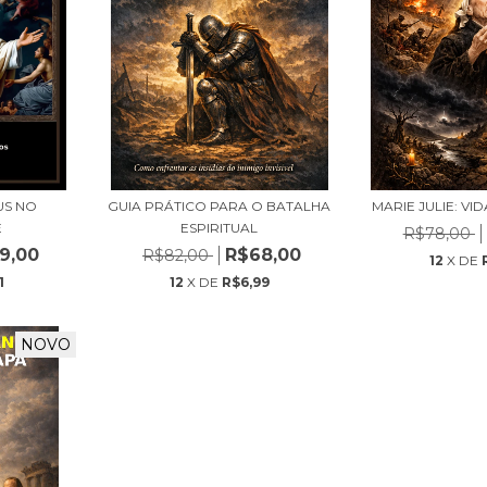
US NO
GUIA PRÁTICO PARA O BATALHA
MARIE JULIE: VI
E
ESPIRITUAL
R$78,00
9,00
R$68,00
R$82,00
12
X DE
1
12
X DE
R$6,99
NOVO