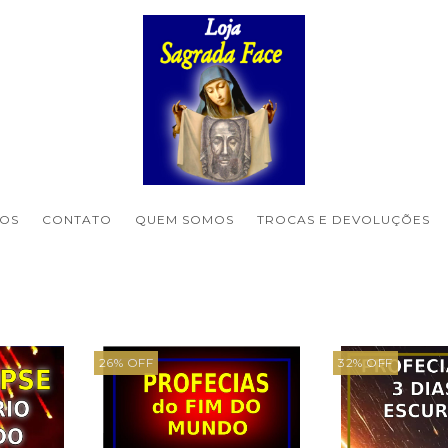
OS
CONTATO
QUEM SOMOS
TROCAS E DEVOLUÇÕES
26
%
OFF
32
%
OFF